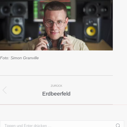
Foto: Simon Granville
Kommentarnavigation
ZURÜCK
Erdbeerfeld
Vorheriger
Beitrag:
Search: